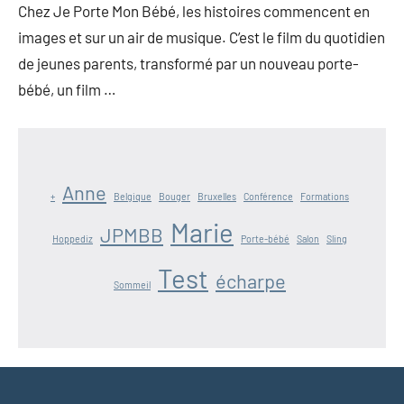
Chez Je Porte Mon Bébé, les histoires commencent en
images et sur un air de musique. C’est le film du quotidien
de jeunes parents, transformé par un nouveau porte-
bébé, un film …
Anne
+
Belgique
Bouger
Bruxelles
Conférence
Formations
Marie
JPMBB
Hoppediz
Porte-bébé
Salon
Sling
Test
écharpe
Sommeil