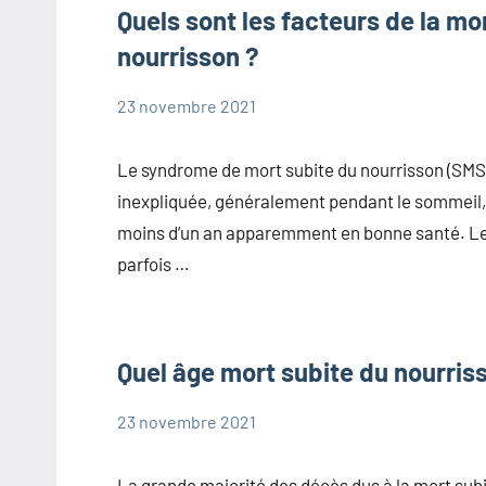
Quels sont les facteurs de la mo
nourrisson ?
23 novembre 2021
Marie
Questions
fréquentes
Le syndrome de mort subite du nourrisson (SMSN
sur la mort
inexpliquée, généralement pendant le sommeil,
subite du
moins d’un an apparemment en bonne santé. L
nourrisson
parfois …
Quel âge mort subite du nourris
23 novembre 2021
Marie
Questions
fréquentes
La grande majorité des décès dus à la mort sub