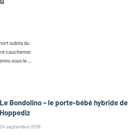
du
mort subite du
pire cauchemar.
connu sous le …
Le Bondolino – le porte-bébé hybride de
Hoppediz
24 septembre 2016
Marie
Portage