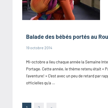
Balade des bébés portés au Rou
19 octobre 2014
Marie
Portage
Mi-octobre a lieu chaque année la Semaine Inte
Portage. Cette année, le thème retenu était « 
l’aventure! » C’est avec un peu de retard par ra
officielles qu’a …
Pagination
Articles
1
2
»