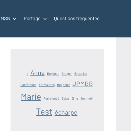
 SMSN
Portage
Questions fréquentes
Anne
+
Belgique
Bouger
Bruxelles
JPMBB
Conférence
Formations
Hoppediz
Marie
Porte-bébé
Salon
Sling
Sommeil
Test
écharpe