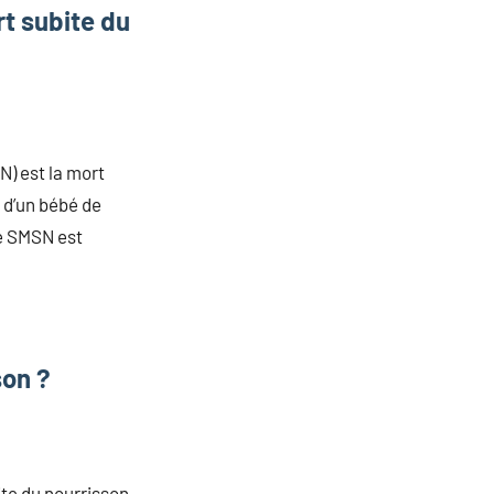
rt subite du
) est la mort
 d’un bébé de
e SMSN est
son ?
ite du nourrisson