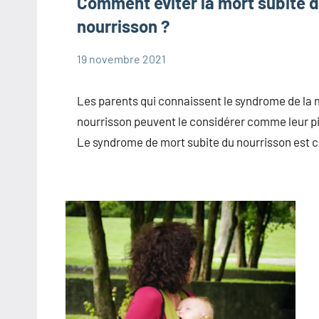
Comment éviter la mort subite 
nourrisson ?
19 novembre 2021
Marie
Questions
fréquentes
Les parents qui connaissent le syndrome de la 
sur la mort
nourrisson peuvent le considérer comme leur 
subite du
Le syndrome de mort subite du nourrisson est 
nourrisson