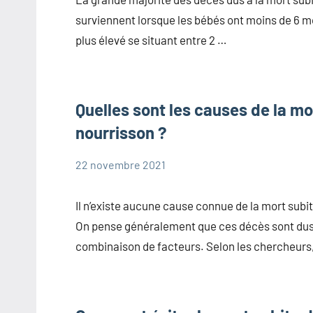
sur la mort
surviennent lorsque les bébés ont moins de 6 mo
subite du
plus élevé se situant entre 2 …
nourrisson
Quelles sont les causes de la mo
nourrisson ?
22 novembre 2021
Marie
Questions
fréquentes
Il n’existe aucune cause connue de la mort subi
sur la mort
On pense généralement que ces décès sont dus
subite du
combinaison de facteurs. Selon les chercheurs,
nourrisson