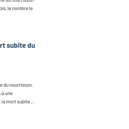
is, le nombre le
rt subite du
te du nourrisson.
 à une
 la mort subite …