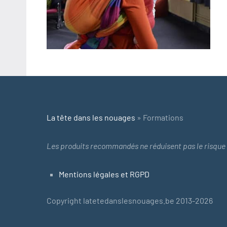
La tête dans les nouages
»
Formations
Les produits recommandés ne réduisent pas le risque 
Mentions légales et RGPD
Copyright latetedanslesnouages.be 2013-2026