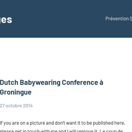
ges
Prévention
Dutch Babywearing Conference à
Groningue
27 octobre 2014
Marie
Portage
If you are on a picture and don’t want it to be published here,
please get in touch with me and I will remove it. Le coup de