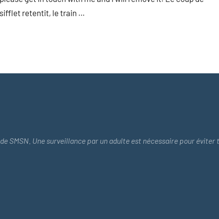
sifflet retentit, le train …
de SMSN. Une surveillance par un adulte est nécessaire pour éviter 