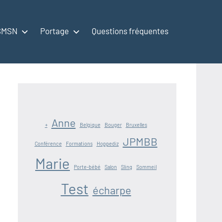
 SMSN
Portage
Questions fréquentes
Anne
+
Belgique
Bouger
Bruxelles
JPMBB
Conférence
Formations
Hoppediz
Marie
Porte-bébé
Salon
Sling
Sommeil
Test
écharpe