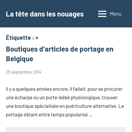
Aller
au
La tête dans les nouages
Menu
contenu
Étiquette :
+
Boutiques d’articles de portage en
Belgique
25 septembre 2014
Marie
Portage
Il y a quelques années encore, il fallait, pour se procurer
une écharpe ou un porte-bébé physiologique, trouver
une boutique spécialisée en puériculture alternative. Le
portage s’étant entre temps popularisé …