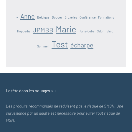
Anne
+
Belgique
Bouger
Bruxelles
Conférence
Formations
Marie
JPMBB
Hoppediz
Porte-bébé
Salon
Sling
Test
écharpe
Sommeil
La tête dans les nouages
»
+
Les produits recommandés ne réduisent pas le risque de SMSN. Une
surveillance par un adulte est nécessaire pour éviter tout risque de
MSN.