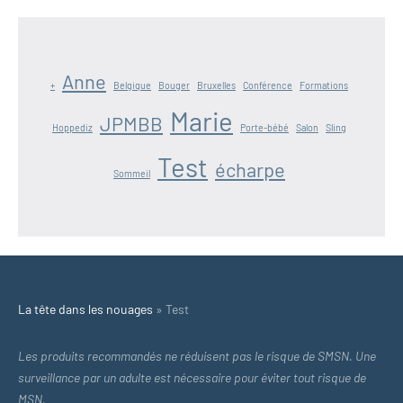
Anne
+
Belgique
Bouger
Bruxelles
Conférence
Formations
Marie
JPMBB
Hoppediz
Porte-bébé
Salon
Sling
Test
écharpe
Sommeil
La tête dans les nouages
»
Test
Les produits recommandés ne réduisent pas le risque de SMSN. Une
surveillance par un adulte est nécessaire pour éviter tout risque de
MSN.