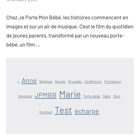
Marie
Portage
Chez Je Porte Mon Bébé, les histoires commencent en
images et sur un air de musique. C’est le film du quotidien
de jeunes parents, transformé par un nouveau porte-
bébé, un film …
Anne
+
Belgique
Bouger
Bruxelles
Conférence
Formations
Marie
JPMBB
Hoppediz
Porte-bébé
Salon
Sling
Test
écharpe
Sommeil