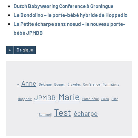
Dutch Babywearing Conference à Groningue
Le Bondolino – le porte-bébé hybride de Hoppediz
La Petite écharpe sans noeud – le nouveau porte-
bébé JPMBB
+
Belgique
Étiquettes
Anne
+
Belgique
Bouger
Bruxelles
Conférence
Formations
Marie
JPMBB
Hoppediz
Porte-bébé
Salon
Sling
Test
écharpe
Sommeil